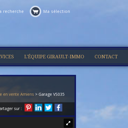
 recherche
Ma sélection
VICES
L'ÉQUIPE GIRAULT-IMMO
CONTACT
e en vente Amiens
> Garage VS035
artager sur :