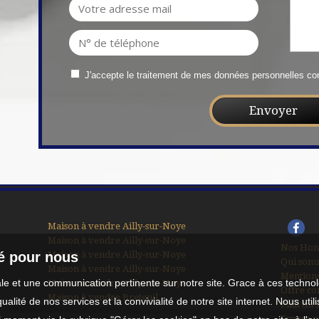
J'accepte le traitement de mes données personnelles 
Maison à vendre Ailly-sur-Noye
Maison à vendre Ailly-sur-Noye
Nos Hon
Maison à vendre Ailly-sur-Noye
té pour nous
Qui som
Maison à vendre Ailly-sur-Noye
Mentions
male et une communication pertinente sur notre site. Grace à ces tech
Maison à vendre Ailly-sur-Noye
Offre co
Maison à vendre Breteuil
qualité de nos services et la convivialité de notre site internet. Nous 
Plan du s
Espace p