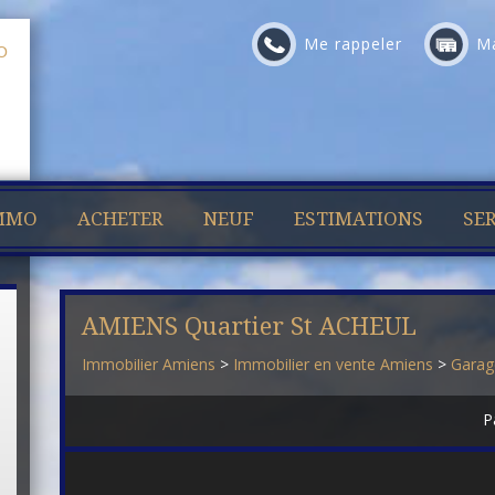
Me rappeler
Ma
IMMO
ACHETER
NEUF
ESTIMATIONS
SER
AMIENS Quartier St ACHEUL
Immobilier Amiens
>
Immobilier en vente Amiens
>
Garag
P