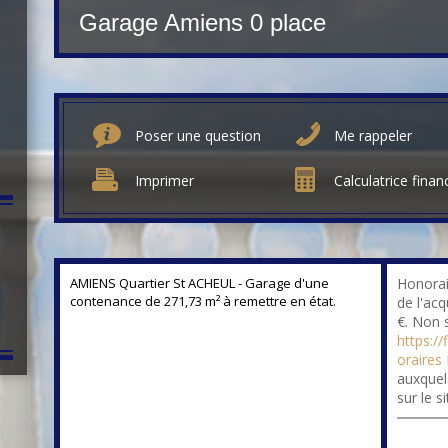
Garage Amiens 0 place
Poser une question
Me rappeler
Imprimer
Calculatrice finan
AMIENS Quartier St ACHEUL - Garage d'une
Honorai
contenance de 271,73 m² à remettre en état.
de l'ac
€. Non 
https://
oraires
auxquel
sur le s