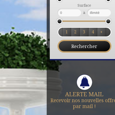
Surface
à
1
2
3
4
+
ALERTE MAIL
Recevoir nos nouvelles offr
par mail !