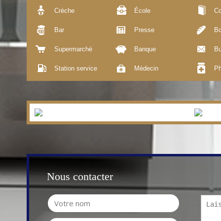
Crèche
École
Co
Bar
Presse
Bo
Supermarché
Banque
Bu
Station service
Médecin
Ph
Nous contacter