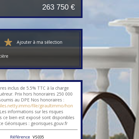
263 750 €
Ajouter à ma sélection
cière
res inclus de 5.5% TTC à la charge
quéreur. Prix hors honoraires 250 000
soumis au DPE Nos honoraires :
files.netty.immo/file/giraultimmo/hon
Les informations sur les risques
s ce bien est exposé sont disponibles
ite Géorisques : georisques.gouv.fr
Référence
VS035