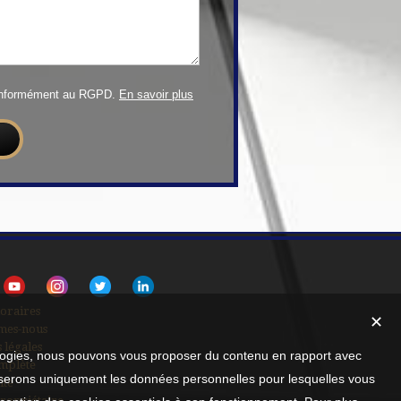
conformément au RGPD.
En savoir plus
oraires
✕
mes-nous
 légales
nologies, nous pouvons vous proposer du contenu en rapport avec
mplète
utiliserons uniquement les données personnelles pour lesquelles vous
ite
ropriétaire