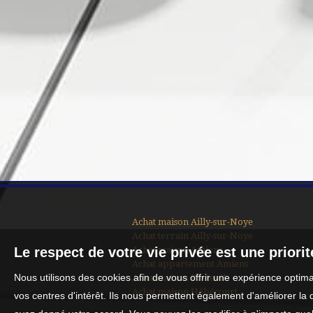
Achat maison Ailly-sur-Noye
Achat terrain Ailly-sur-Noye
Achat maison Amiens
Le respect de votre vie privée est une priori
Achat appartement Amiens
Nous utilisons des cookies afin de vous offrir une expérience opti
Achat maison Breteuil
Achat maison Hébécourt
vos centres d'intérêt. Ils nous permettent également d'améliorer la 