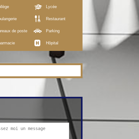
llège
Lycée
ulangerie
Restaurant
reaux de poste
Parking
armacie
Hôpital