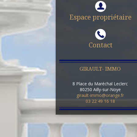
Espace propriétaire
Contact
GIRAULT- IMMO
8 Place du Maréchal Leclerc
80250
Ailly-sur-Noye
girault-immo@orange.fr
03 22 49 16 18