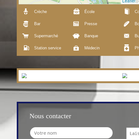
Leaflet
|
Crèche
École
Co
Bar
Presse
Bo
Supermarché
Banque
Bu
Station service
Médecin
Ph
Nous contacter