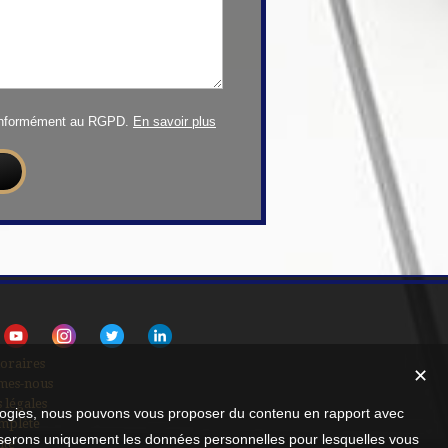
conformément au RGPD.
En savoir plus
oraires
✕
mes-nous
 légales
nologies, nous pouvons vous proposer du contenu en rapport avec
mplète
utiliserons uniquement les données personnelles pour lesquelles vous
ite