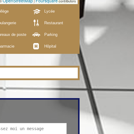
OpenStreetMap
Foursquare
 ©
|
contributors
llège
Lycée
ulangerie
Restaurant
reaux de poste
Parking
armacie
Hôpital