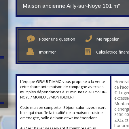
Maison ancienne Ailly-sur-Noye
101 m²
Poser une question
Me rappeler
Imprimer
Calculatrice finan
L'équipe GIRAULT IMMO vous propose à la vente
Honorai
cette charmante maison de campagne avec ses
de l'ac
multiples dépendances à 15 minutes d'AILLY-SUR-
€. Log
NOYE / MOREUIL /MONTDIDIER !
excessiv
Montant
Cette maison comporte : Séjour salon avec insert
d'énerg
bois qui chauffe la totalité de la maison, cuisine
3150.00
aménagée, salle de bain et wc indépendant.
2022 et
honorai
Au 1er : Palier desservant 3 chambres et un