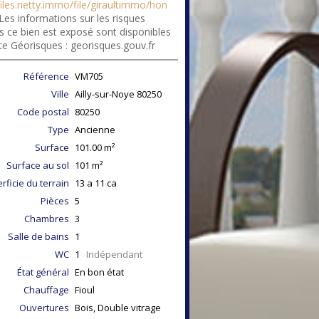
files.netty.immo/file/giraultimmo/hon
Les informations sur les risques
s ce bien est exposé sont disponibles
ite Géorisques : georisques.gouv.fr
Référence
VM705
Ville
Ailly-sur-Noye
80250
Code postal
80250
Type
Ancienne
Surface
101.00
m²
Surface au sol
101
m²
rficie du terrain
13 a 11 ca
Pièces
5
Chambres
3
Salle de bains
1
WC
1
Indépendant
État général
En bon état
Chauffage
Fioul
Ouvertures
Bois, Double vitrage