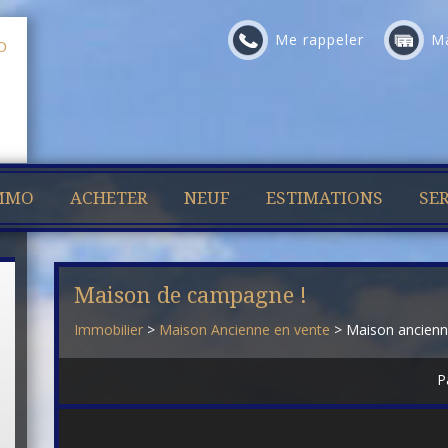
Me rappeler
Ma
IMMO
ACHETER
NEUF
ESTIMATIONS
SER
Maison de campagne !
Immobilier
>
Maison Ancienne en vente
> Maison ancien
P