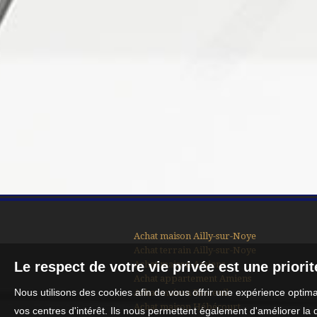
Achat maison Ailly-sur-Noye
Achat terrain Ailly-sur-Noye
Achat maison Amiens
Le respect de votre vie privée est une priori
Achat appartement Amiens
Nous utilisons des cookies afin de vous offrir une expérience opti
Achat maison Breteuil
Achat maison Hébécourt
vos centres d'intérêt. Ils nous permettent également d'améliorer la 