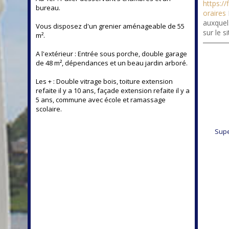
https://
bureau.
oraires
auxquel
Vous disposez d'un grenier aménageable de 55
sur le s
m².
A l'extérieur : Entrée sous porche, double garage
de 48 m², dépendances et un beau jardin arboré.
Les + : Double vitrage bois, toiture extension
refaite il y a 10 ans, façade extension refaite il y a
5 ans, commune avec école et ramassage
scolaire.
Supe