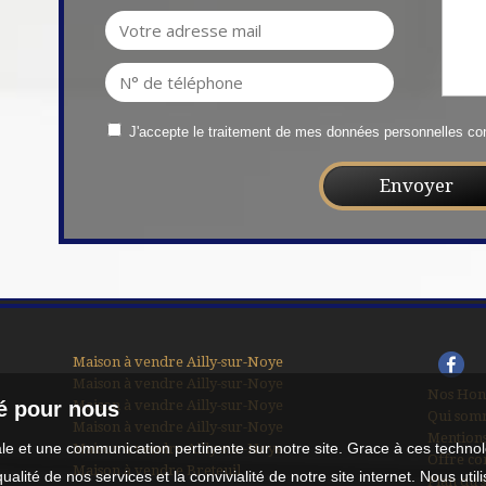
J'accepte le traitement de mes données personnelles 
Maison à vendre Ailly-sur-Noye
Maison à vendre Ailly-sur-Noye
Nos Hon
Maison à vendre Ailly-sur-Noye
té pour nous
Qui som
Maison à vendre Ailly-sur-Noye
Mentions
male et une communication pertinente sur notre site. Grace à ces tech
Maison à vendre Ailly-sur-Noye
Offre co
Maison à vendre Breteuil
qualité de nos services et la convivialité de notre site internet. Nous 
Plan du s