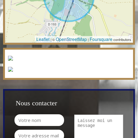
Leaflet
OpenStreetMap
Foursquare
| ©
|
contributors
Nous contacter