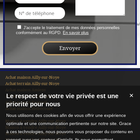
J'accepte le traitement de mes données personnelles
conformément au RGPD.
En savoir plus
Achat maison Ailly-sur-Noye
Achat terrain Ailly-sur-Noye
Achat maison Amiens
Le respect de votre vie privée est une
✕
Achat appartement Amiens
Achat maison Breteuil
priorité pour nous
Achat maison Hébécourt
Nous utilisons des cookies afin de vous offrir une expérience
Maison à vendre Ailly-sur-Noye
optimale et une communication pertinente sur notre site. Grace
Maison à vendre Ailly-sur-Noye
à ces technologies, nous pouvons vous proposer du contenu en
Maison à vendre Ailly-sur-Noye
rapport avec vos centres d'intérêt. Ils nous permettent
Maison à vendre Ailly-sur-Noye