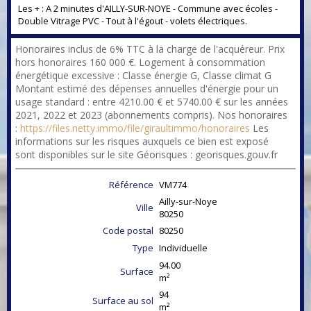
Les + : A 2 minutes d'AILLY-SUR-NOYE - Commune avec écoles -
Double Vitrage PVC - Tout à l'égout - volets électriques.
Honoraires inclus de 6% TTC à la charge de l'acquéreur. Prix
hors honoraires 160 000 €. Logement à consommation
énergétique excessive : Classe énergie G, Classe climat G
Montant estimé des dépenses annuelles d'énergie pour un
usage standard : entre 4210.00 € et 5740.00 € sur les années
2021, 2022 et 2023 (abonnements compris). Nos honoraires
:
https://files.netty.immo/file/giraultimmo/honoraires
Les
informations sur les risques auxquels ce bien est exposé
sont disponibles sur le site Géorisques : georisques.gouv.fr
Référence
VM774
Ailly-sur-Noye
Ville
80250
Code postal
80250
Type
Individuelle
94.00
Surface
m²
94
Surface au sol
m²