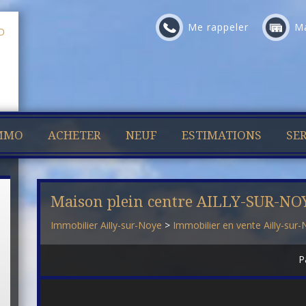
Me rappeler
Ma
IMMO
ACHETER
NEUF
ESTIMATIONS
SER
Maison plein centre AILLY-SUR-NOY
Immobilier Ailly-sur-Noye
>
Immobilier en vente Ailly-sur
P