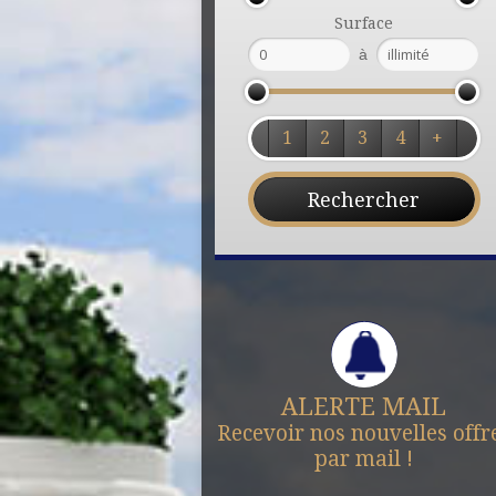
Surface
à
1
2
3
4
+
ALERTE MAIL
Recevoir nos nouvelles offr
par mail !