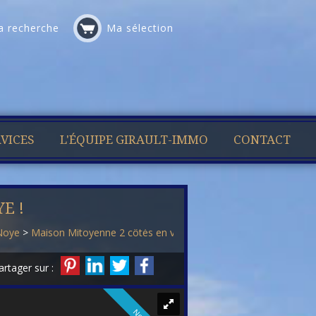
 recherche
Ma sélection
VICES
L'ÉQUIPE GIRAULT-IMMO
CONTACT
E !
-Noye
>
Maison Mitoyenne 2 côtés en vente Ailly-sur-Noye
> Maison 
artager sur :