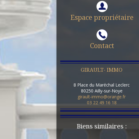
Espace propriétaire
Contact
GIRAULT- IMMO
8 Place du Maréchal Leclerc
80250
Ailly-sur-Noye
girault-immo@orange.fr
03 22 49 16 18
Biens similaires :