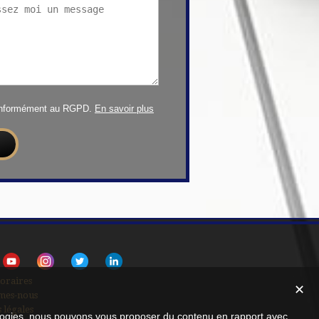
conformément au RGPD.
En savoir plus
oraires
✕
mes-nous
 légales
nologies, nous pouvons vous proposer du contenu en rapport avec