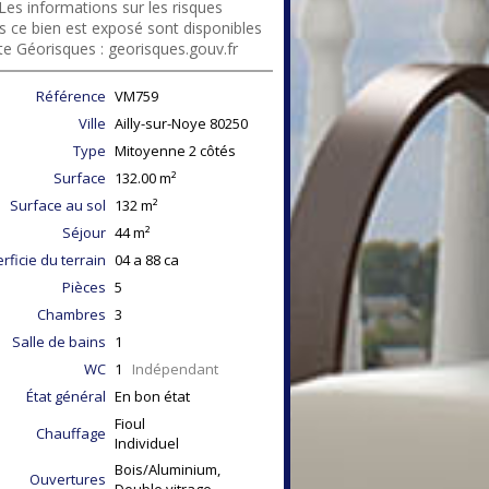
Les informations sur les risques
s ce bien est exposé sont disponibles
ite Géorisques : georisques.gouv.fr
Référence
VM759
Ville
Ailly-sur-Noye
80250
Type
Mitoyenne 2 côtés
Surface
132.00
m²
Surface au sol
132
m²
Séjour
44
m²
rficie du terrain
04 a 88 ca
Pièces
5
Chambres
3
Salle de bains
1
WC
1
Indépendant
État général
En bon état
Fioul
Chauffage
Individuel
Bois/Aluminium,
Ouvertures
Double vitrage