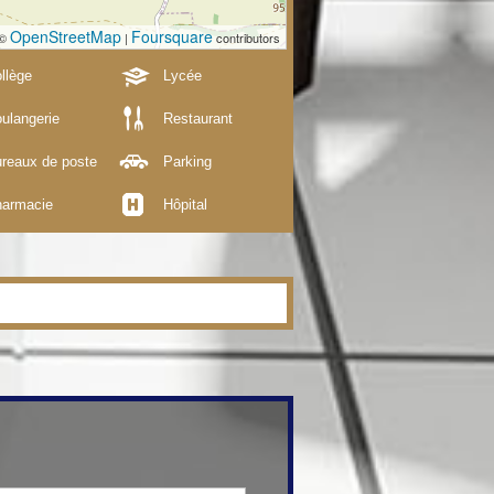
OpenStreetMap
Foursquare
 ©
|
contributors
llège
Lycée
ulangerie
Restaurant
reaux de poste
Parking
armacie
Hôpital