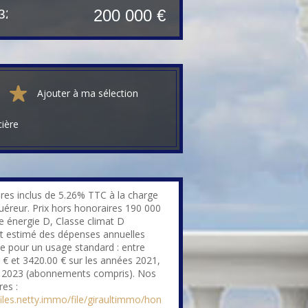
200 000 €
32 m²
Ajouter à ma sélection
cière
res inclus de 5.26% TTC à la charge
quéreur. Prix hors honoraires 190 000
se énergie D, Classe climat D
 estimé des dépenses annuelles
ie pour un usage standard : entre
 € et 3420.00 € sur les années 2021,
 2023 (abonnements compris). Nos
res :
files.netty.immo/file/giraultimmo/hon