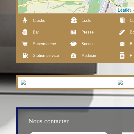
Leaflet
|
Crèche
École
Co
Bar
Presse
Bo
Supermarché
Banque
Bu
Station service
Médecin
Ph
Nous contacter