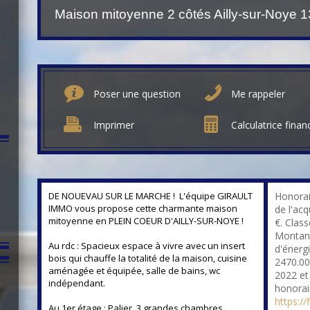
Maison mitoyenne 2 côtés Ailly-sur-Noye
1
Poser une question
Me rappeler
Imprimer
Calculatrice finan
DE NOUEVAU SUR LE MARCHE ! L'équipe GIRAULT
Honorai
IMMO vous propose cette charmante maison
de l'ac
mitoyenne en PLEIN COEUR D'AILLY-SUR-NOYE !
€. Clas
Montant
Au rdc : Spacieux espace à vivre avec un insert
d'énerg
bois qui chauffe la totalité de la maison, cuisine
2470.00
aménagée et équipée, salle de bains, wc
2022 et
indépendant.
honorai
https://
Au 1er étage : Palier, 3 grandes chambres.