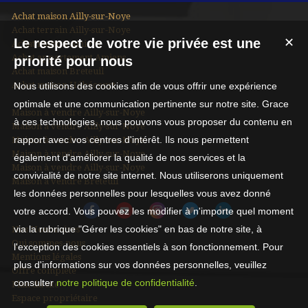
Achat maison Ailly-sur-Noye
Achat terrain Ailly-sur-Noye
Le respect de votre vie privée est une
✕
Achat maison Amiens
Achat appartement Amiens
priorité pour nous
Achat maison Breteuil
Achat maison Hébécourt
Nous utilisons des cookies afin de vous offrir une expérience
optimale et une communication pertinente sur notre site. Grace
Maison à vendre Ailly-sur-Noye
à ces technologies, nous pouvons vous proposer du contenu en
Maison à vendre Ailly-sur-Noye
rapport avec vos centres d'intérêt. Ils nous permettent
Maison à vendre Ailly-sur-Noye
Maison à vendre Ailly-sur-Noye
également d'améliorer la qualité de nos services et la
Maison à vendre Ailly-sur-Noye
convivialité de notre site internet. Nous utiliserons uniquement
Maison à vendre Breteuil
les données personnelles pour lesquelles vous avez donné
votre accord. Vous pouvez les modifier à n'importe quel moment
via la rubrique "Gérer les cookies" en bas de notre site, à
Nos Honoraires
Qui sommes-nous
l'exception des cookies essentiels à son fonctionnement. Pour
Mentions légales
plus d'informations sur vos données personnelles, veuillez
Offre complète
consulter
notre politique de confidentialité
.
Plan du site
Espace propriétaire