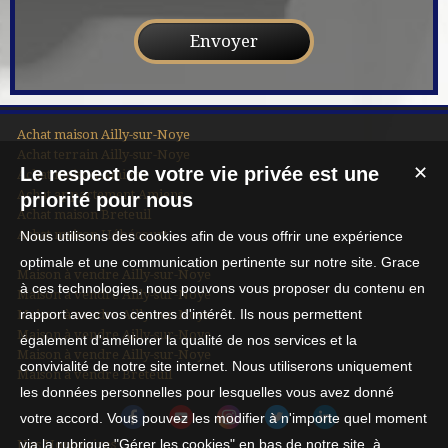
Achat maison Ailly-sur-Noye
Achat terrain Ailly-sur-Noye
Le respect de votre vie privée est une
✕
Achat maison Amiens
Achat appartement Amiens
priorité pour nous
Achat maison Breteuil
Achat maison Hébécourt
Nous utilisons des cookies afin de vous offrir une expérience
optimale et une communication pertinente sur notre site. Grace
Maison à vendre Ailly-sur-Noye
à ces technologies, nous pouvons vous proposer du contenu en
Maison à vendre Ailly-sur-Noye
rapport avec vos centres d'intérêt. Ils nous permettent
Maison à vendre Ailly-sur-Noye
Maison à vendre Ailly-sur-Noye
également d'améliorer la qualité de nos services et la
Maison à vendre Ailly-sur-Noye
convivialité de notre site internet. Nous utiliserons uniquement
Maison à vendre Breteuil
les données personnelles pour lesquelles vous avez donné
votre accord. Vous pouvez les modifier à n'importe quel moment
via la rubrique "Gérer les cookies" en bas de notre site, à
Nos Honoraires