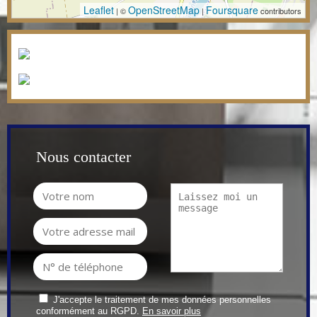
Leaflet
OpenStreetMap
Foursquare
| ©
|
contributors
Nous contacter
J'accepte le traitement de mes données personnelles
conformément au RGPD.
En savoir plus