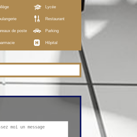
llège
Lycée
ulangerie
Restaurant
reaux de poste
Parking
armacie
Hôpital