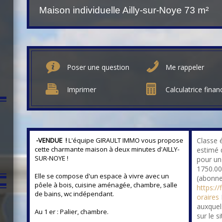
Maison individuelle Ailly-sur-Noye
73 m²
Poser une question
Me rappeler
Imprimer
Calculatrice finan
-VENDUE !
L'équipe GIRAULT IMMO vous propose
Classe 
cette charmante maison à deux minutes d'AILLY-
estimé 
SUR-NOYE !
pour un
1750.00
Elle se compose d'un espace à vivre avec un
(abonne
pôele à bois, cuisine aménagée, chambre, salle
https://
de bains, wc indépendant.
oraires
auxquel
Au 1 er : Palier, chambre.
sur le s