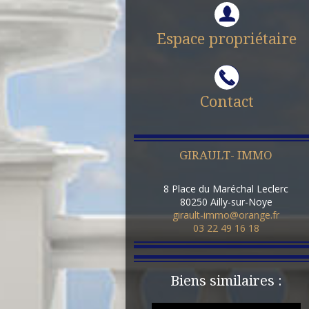
Espace propriétaire
Contact
GIRAULT- IMMO
8 Place du Maréchal Leclerc
80250
Ailly-sur-Noye
girault-immo@orange.fr
03 22 49 16 18
Biens similaires :