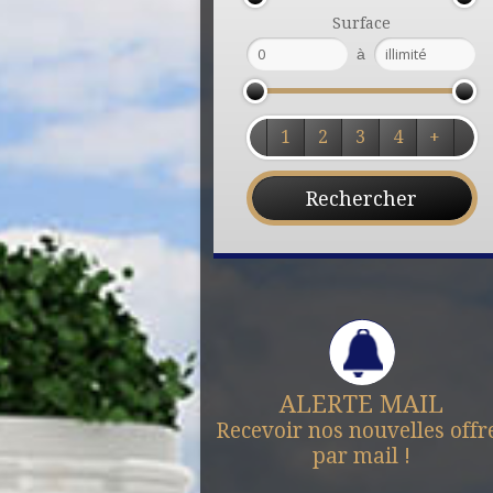
Surface
à
1
2
3
4
+
ALERTE MAIL
Recevoir nos nouvelles offr
par mail !