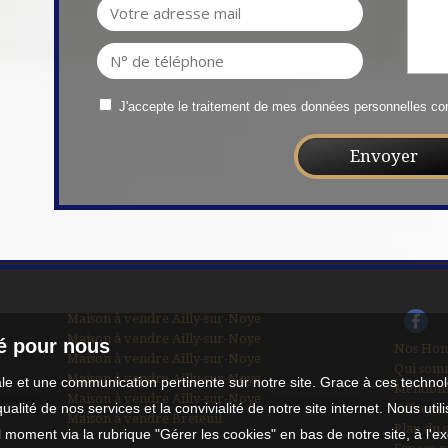
J'accepte le traitement de mes données personnelles 
Maison à vendre Ailly-sur-Noye
Maison à vendre Ailly-sur-Noye
té pour nous
Nos Hon
Maison à vendre Ailly-sur-Noye
Qui som
Maison à vendre Ailly-sur-Noye
male et une communication pertinente sur notre site. Grace à ces tech
Mentions
Maison à vendre Ailly-sur-Noye
qualité de nos services et la convivialité de notre site internet. Nous 
Offre co
Maison à vendre Breteuil
Plan du s
moment via la rubrique "Gérer les cookies" en bas de notre site, à l'e