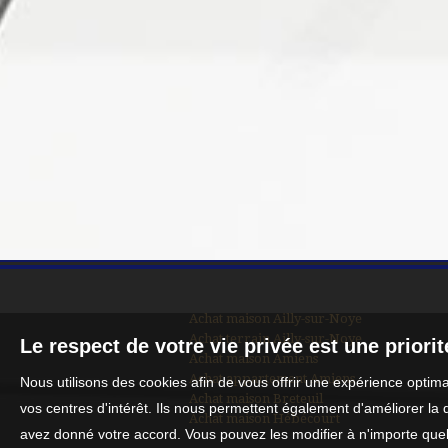
Achat maison Ailly-sur-Noye
Achat terrain Ailly-sur-Noye
Le respect de votre vie privée est une priori
Achat maison Amiens
Achat appartement Amiens
Nous utilisons des cookies afin de vous offrir une expérience opti
Achat maison Breteuil
vos centres d'intérêt. Ils nous permettent également d'améliorer la 
Achat maison Hébécourt
avez donné votre accord. Vous pouvez les modifier à n'importe quel 