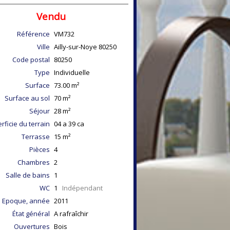
Vendu
Référence
VM732
Ville
Ailly-sur-Noye
80250
Code postal
80250
Type
Individuelle
Surface
73.00
m²
Surface au sol
70
m²
Séjour
28
m²
rficie du terrain
04 a 39 ca
Terrasse
15
m²
Pièces
4
Chambres
2
Salle de bains
1
WC
1
Indépendant
Epoque, année
2011
État général
A rafraîchir
Ouvertures
Bois