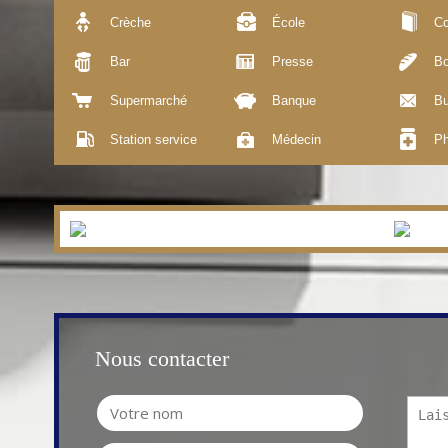
Crèche
École
Co
Bar
Presse
Bo
Supermarché
Banque
Bu
Station service
Médecin
Ph
Nous contacter