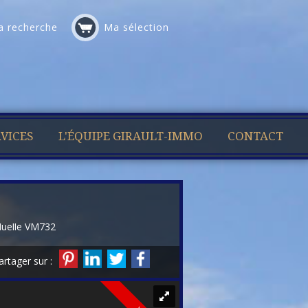
 recherche
Ma sélection
VICES
L'ÉQUIPE GIRAULT-IMMO
CONTACT
duelle VM732
artager sur :