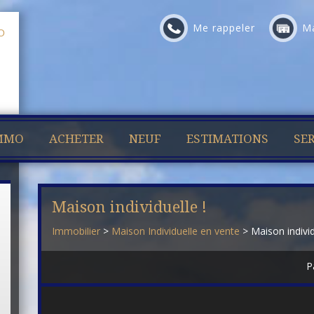
Me rappeler
Ma
IMMO
ACHETER
NEUF
ESTIMATIONS
SER
Maison individuelle !
Immobilier
>
Maison Individuelle en vente
> Maison indivi
P