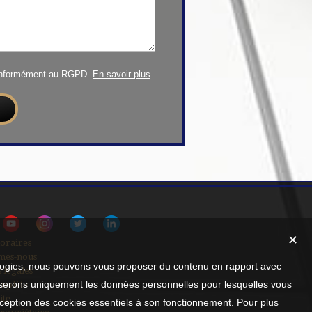
conformément au RGPD.
En savoir plus
✕
oraires
mes-nous
nologies, nous pouvons vous proposer du contenu en rapport avec
 légales
utiliserons uniquement les données personnelles pour lesquelles vous
mplète
ite
xception des cookies essentiels à son fonctionnement. Pour plus