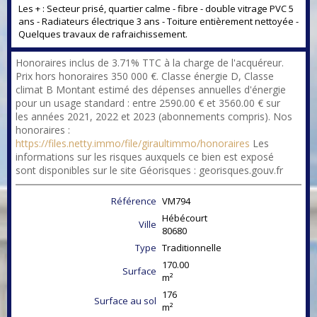
Les + : Secteur prisé, quartier calme - fibre - double vitrage PVC 5
ans - Radiateurs électrique 3 ans - Toiture entièrement nettoyée -
Quelques travaux de rafraichissement.
Honoraires inclus de 3.71% TTC à la charge de l'acquéreur.
Prix hors honoraires 350 000 €. Classe énergie D, Classe
climat B Montant estimé des dépenses annuelles d'énergie
pour un usage standard : entre 2590.00 € et 3560.00 € sur
les années 2021, 2022 et 2023 (abonnements compris). Nos
honoraires :
https://files.netty.immo/file/giraultimmo/honoraires
Les
informations sur les risques auxquels ce bien est exposé
sont disponibles sur le site Géorisques : georisques.gouv.fr
Référence
VM794
Hébécourt
Ville
80680
Type
Traditionnelle
170.00
Surface
m²
176
Surface au sol
m²