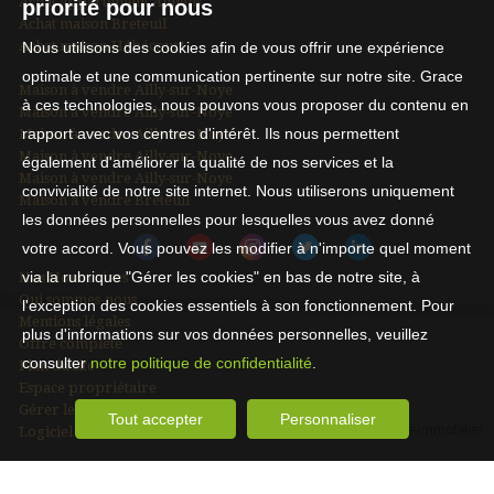
Achat appartement Amiens
priorité pour nous
Achat maison Breteuil
Achat maison Hébécourt
Nous utilisons des cookies afin de vous offrir une expérience
optimale et une communication pertinente sur notre site. Grace
Maison à vendre Ailly-sur-Noye
à ces technologies, nous pouvons vous proposer du contenu en
Maison à vendre Ailly-sur-Noye
rapport avec vos centres d'intérêt. Ils nous permettent
Maison à vendre Ailly-sur-Noye
Maison à vendre Ailly-sur-Noye
également d'améliorer la qualité de nos services et la
Maison à vendre Ailly-sur-Noye
convivialité de notre site internet. Nous utiliserons uniquement
Maison à vendre Breteuil
les données personnelles pour lesquelles vous avez donné
votre accord. Vous pouvez les modifier à n'importe quel moment
via la rubrique "Gérer les cookies" en bas de notre site, à
Nos Honoraires
Qui sommes-nous
l'exception des cookies essentiels à son fonctionnement. Pour
Mentions légales
plus d'informations sur vos données personnelles, veuillez
Offre complète
consulter
notre politique de confidentialité
.
Plan du site
Espace propriétaire
Gérer les cookies
Tout accepter
Personnaliser
Logiciel de transaction