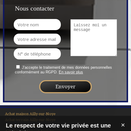
Nous contacter
J'accepte le traitement de mes données personnelles
conformément au RGPD.
En savoir plus
Achat maison Ailly-sur-Noye
Achat terrain Ailly-sur-Noye
Le respect de votre vie privée est une
✕
Achat maison Amiens