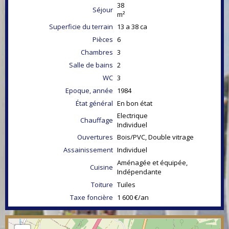
38
Séjour
m²
Superficie du terrain
13 a 38 ca
Pièces
6
Chambres
3
Salle de bains
2
WC
3
Epoque, année
1984
État général
En bon état
Electrique
Chauffage
Individuel
Ouvertures
Bois/PVC, Double vitrage
Assainissement
Individuel
Aménagée et équipée,
Cuisine
Indépendante
Toiture
Tuiles
Taxe foncière
1 600 €/an