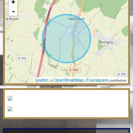
+
-
Leaflet
OpenStreetMap
Foursquare
| ©
|
contributors