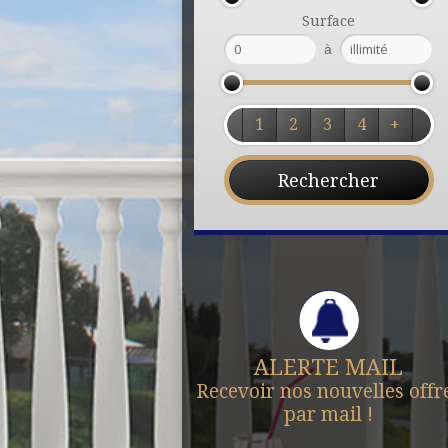
Surface
à
1
2
3
4
+
ALERTE MAIL
Recevoir nos nouvelles offr
par mail !