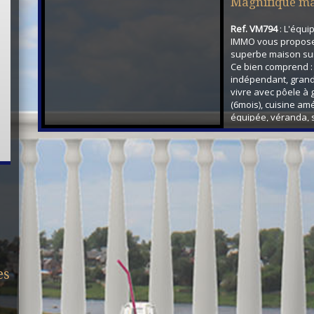
Magnifique ma
Ref. VM794
: L'équi
HEBECOURT !
IMMO vous propose
superbe maison su
Ce bien comprend :
indépendant, gran
vivre avec pôele à 
(6mois), cuisine a
équipée, véranda, s
avec wc, buanderie
: Palier, 3 chambres
de bains avec wc. 
aussi d'un garage. 
terrain clos et arboré
es