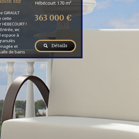
ison sur
Hébécourt
170 m²
pe GIRAULT
363 000 €
 cette
r HEBECOURT !
 Entrée, wc
d espace à
granulés
Détails
ménagée et
alle de bains
. Au 1er étage
, bureau, salle
Vous disposez
Le tout sur un
 ! Les +...