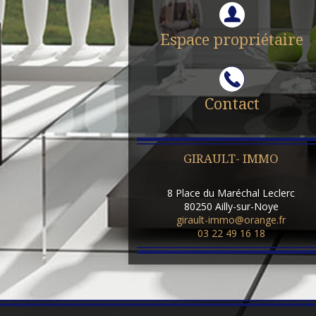
Espace propriétaire
Contact
GIRAULT- IMMO
8 Place du Maréchal Leclerc
80250
Ailly-sur-Noye
girault-immo@orange.fr
03 22 49 16 18