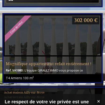
302 000 €
Coup de cœur
Magnifique appartement refait entièrement !
Ref. VA1980
: L'équipe GIRAULT IMMO vous propose ce
magnifique appartement refait entièrement il y a 5 ans avec une
T4 Amiens
100 m²
vue imprenable sur la Cathédrale et la Tour Perret. Il comprend :
Entrée, espace à vivre très lumineux, 4 chambres, salle de bains,
grand wc avec buanderie, bureau et un grenier. Les + : Secteur
prisé - Velux et stores neufs - chauffage gaz de ville - Isaolation
Achat maison Ailly-sur-Noye
toiture refaite - doubl...
Achat terrain Ailly-sur-Noye
Le respect de votre vie privée est une
✕
Achat maison Amiens