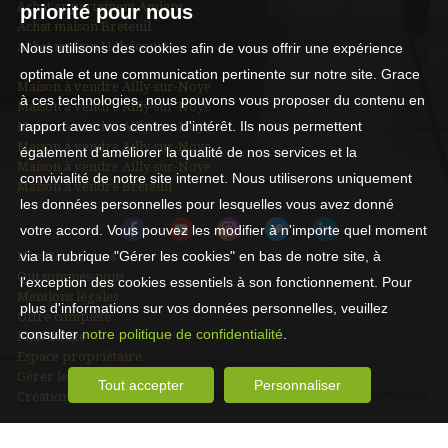
Achat appartement Amiens
priorité pour nous
Achat maison Breteuil
Achat maison Hébécourt
Nous utilisons des cookies afin de vous offrir une expérience
optimale et une communication pertinente sur notre site. Grace
Maison à vendre Ailly-sur-Noye
à ces technologies, nous pouvons vous proposer du contenu en
Maison à vendre Ailly-sur-Noye
rapport avec vos centres d'intérêt. Ils nous permettent
Maison à vendre Ailly-sur-Noye
Maison à vendre Ailly-sur-Noye
également d'améliorer la qualité de nos services et la
Maison à vendre Ailly-sur-Noye
convivialité de notre site internet. Nous utiliserons uniquement
Maison à vendre Breteuil
les données personnelles pour lesquelles vous avez donné
votre accord. Vous pouvez les modifier à n'importe quel moment
via la rubrique "Gérer les cookies" en bas de notre site, à
Nos Honoraires
Qui sommes-nous
l'exception des cookies essentiels à son fonctionnement. Pour
Mentions légales
plus d'informations sur vos données personnelles, veuillez
Offre complète
consulter
notre politique de confidentialité
.
Plan du site
Espace propriétaire
Gérer les cookies
Tout accepter
Personnaliser
Création site immobilier